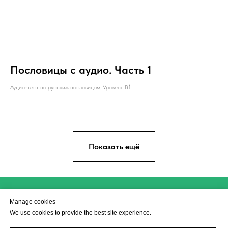
Пословицы с аудио. Часть 1
Аудио-тест по русским пословицам. Уровень B1
Показать ещё
Manage cookies
Manage cookies
This website uses cookies to ensure you get the best experience
We use cookies to provide the best site experience.