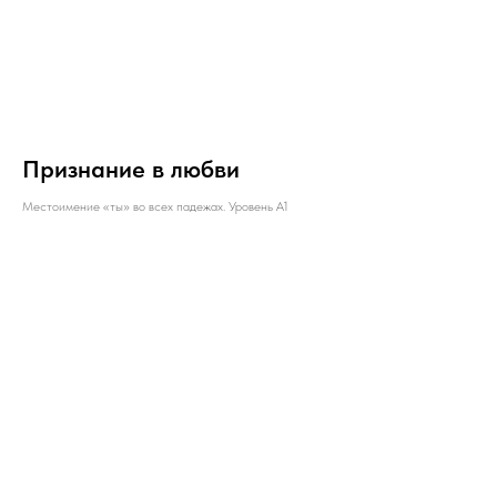
Признание в любви
Местоимение «ты» во всех падежах. Уровень А1