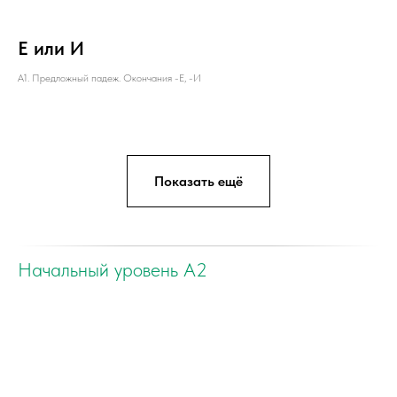
Е или И
А1. Предложный падеж. Окончания -Е, -И
Показать ещё
Начальный уровень А2